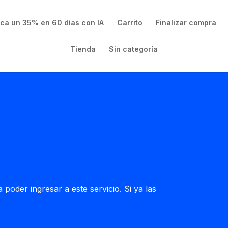
ica un 35% en 60 días con IA
Carrito
Finalizar compra
Tienda
Sin categoría
 poder ingresar a este servicio. Si ya las